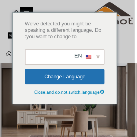
خطى
غرفة طعام بيلا
ى
البزموت
يبحث
محتوى
We've detected you might be
الصفحة الرئيسية
»
منتجات
»
مجموعات غرفة الطعام
»
غرفة
speaking a different language. Do
طعام بيلا
%P3TP3T %
you want to change to:
EN
Change Language
Close and do not switch language