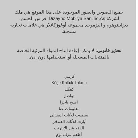
جميع النصوص والصور الموجودة على هذا الموقع هي ملك
لشركة Dizayno Mobilya San.Tic.Aş. فراش الجسم،
ديزايننوهوم
و
البزموت,
مجموعة أوغوزكانلار
هي علامات تجارية
مسجلة.
تحذير قانوني:
لا يمكن إعادة إنتاج المواد المرئية الخاصة
بالمنتجات المسجلة أو استخدامها دون إذن.
كرسي
Köşe Koltuk Takımı
كفكك
تواصل
اصبح تاجرا
معلومات عنا
بسموت للأثاث المنزلي
أبارت للأثاث الفندقي
الدفع عبر الإنترنت
أطقم غرف نوم