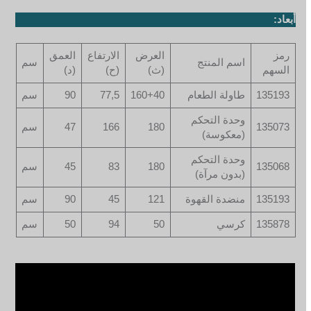
أبعاد:
رمز
العرض
الارتفاع
العمق
اسم المنتج
سم
السهم
(ث)
(ح)
(د)
135193
طاولة الطعام
160+40
77,5
90
سم
وحدة التحكم
135073
180
166
47
سم
(معكوسة)
وحدة التحكم
135068
180
83
45
سم
(بدون مرآة)
135193
منضدة القهوة
121
45
90
سم
135878
كرسي
50
94
50
سم