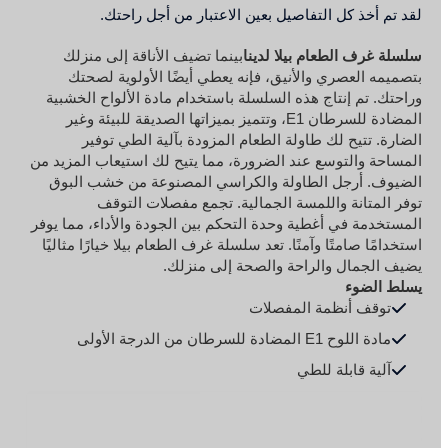
لقد تم أخذ كل التفاصيل بعين الاعتبار من أجل راحتك.
سلسلة غرف الطعام بيلا لدينا
بينما تضيف الأناقة إلى منزلك
بتصميمه العصري والأنيق، فإنه يعطي أيضًا الأولوية لصحتك
وراحتك. تم إنتاج هذه السلسلة باستخدام مادة الألواح الخشبية
المضادة للسرطان E1، وتتميز بميزاتها الصديقة للبيئة وغير
الضارة. تتيح لك طاولة الطعام المزودة بآلية الطي توفير
المساحة والتوسع عند الضرورة، مما يتيح لك استيعاب المزيد من
الضيوف. أرجل الطاولة والكراسي المصنوعة من خشب البوق
توفر المتانة واللمسة الجمالية. تجمع مفصلات التوقف
المستخدمة في أغطية وحدة التحكم بين الجودة والأداء، مما يوفر
استخدامًا صامتًا وآمنًا. تعد سلسلة غرف الطعام بيلا خيارًا مثاليًا
يضيف الجمال والراحة والصحة إلى منزلك.
يسلط الضوء
توقف أنظمة المفصلات
مادة اللوح E1 المضادة للسرطان من الدرجة الأولى
آلية قابلة للطي